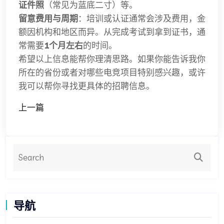
证件照
（常见为蓝底二寸）等。
留意费用与周期
：培训或认证通常会涉及费用，金
额因机构和地区而异。从完成考试到拿到证书，通
常需要
1个月左右
的时间。
希望以上信息能帮你理清思路。如果你能告诉我你
所在的省份或者对哪些电竞项目特别感兴趣，或许
我可以帮你寻找更具体的招聘信息。
上一篇
导航