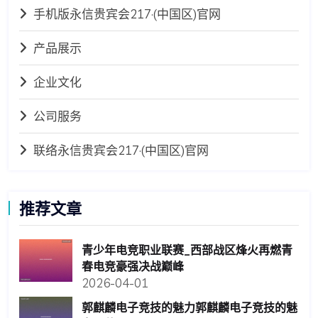
手机版永信贵宾会217·(中国区)官网
产品展示
企业文化
公司服务
联络永信贵宾会217·(中国区)官网
推荐文章
青少年电竞职业联赛_西部战区烽火再燃青
春电竞豪强决战巅峰
2026-04-01
郭麒麟电子竞技的魅力郭麒麟电子竞技的魅