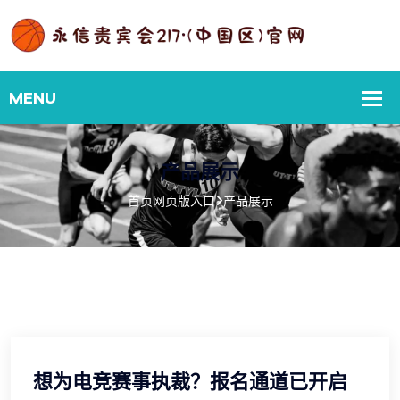
产品展示
首页网页版入口
产品展示
想为电竞赛事执裁？报名通道已开启