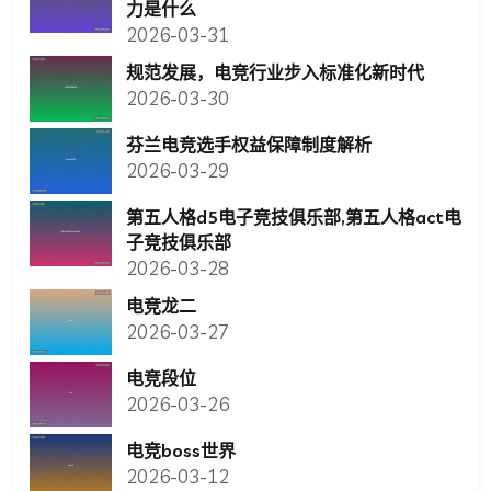
力是什么
2026-03-31
规范发展，电竞行业步入标准化新时代
2026-03-30
芬兰电竞选手权益保障制度解析
2026-03-29
第五人格d5电子竞技俱乐部,第五人格act电
子竞技俱乐部
2026-03-28
电竞龙二
2026-03-27
电竞段位
2026-03-26
电竞boss世界
2026-03-12