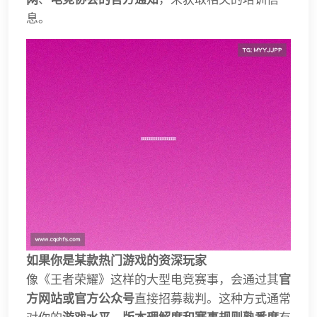
息。
如果你是某款热门游戏的资深玩家
像《王者荣耀》这样的大型电竞赛事，会通过其
官
方网站或官方公众号
直接招募裁判。这种方式通常